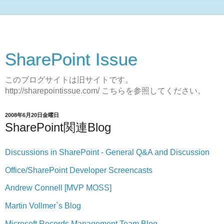
SharePoint Issue
このブログサイトは旧サイトです。
http://sharepointissue.com/ こちらを参照してください。
2008年6月20日金曜日
SharePoint関連Blog
Discussions in SharePoint - General Q&A and Discussion
Office/SharePoint Developer Screencasts
Andrew Connell [MVP MOSS]
Martin Vollmer`s Blog
Microsoft Records Management Team Blog