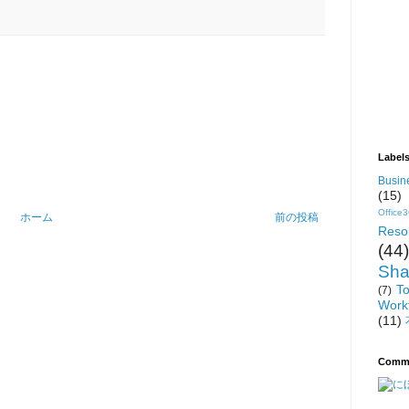
Label
Busin
(15)
Office
ホーム
前の投稿
Reso
(44)
Sh
To
(7)
Work
(11)
Comm