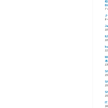
松
Bl
7
ク
9
Ja
1
I
1
ku
1
Mi
本
1
S
1
S
1
S
1
I
1