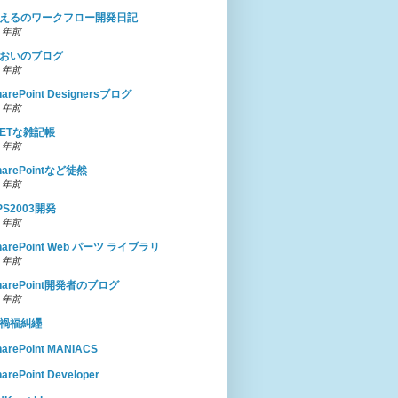
えるのワークフロー開発日記
6 年前
おいのブログ
6 年前
harePoint Designersブログ
6 年前
NETな雑記帳
6 年前
harePointなど徒然
6 年前
PS2003開発
7 年前
harePoint Web パーツ ライブラリ
7 年前
harePoint開発者のブログ
9 年前
禍福糾纆
harePoint MANIACS
arePoint Developer