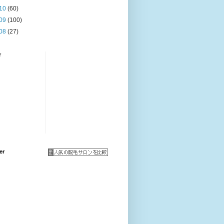
10
(60)
09
(100)
08
(27)
r
er