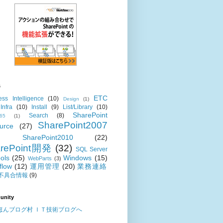
s
ETC
ess Intelligence
(10)
Design
(1)
Infra
(10)
Install
(9)
List/Library
(10)
SharePoint
Search
(8)
365
(1)
SharePoint2007
urce
(27)
SharePoint2010
(22)
arePoint開発
(32)
SQL Server
ols
(25)
Windows
(15)
WebParts
(3)
flow
(12)
運用管理
(20)
業務連絡
不具合情報
(9)
unity