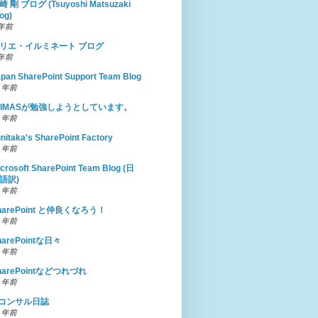
崎 剛 ブログ (Tsuyoshi Matsuzaki
og)
 年前
リエ・イルミネート ブログ
 年前
pan SharePoint Support Team Blog
0 年前
IJIMASが勉強しようとしています。
0 年前
nitaka's SharePoint Factory
1 年前
crosoft SharePoint Team Blog (日
語訳)
3 年前
harePoint と仲良くなろう！
5 年前
harePointな日々
5 年前
harePointなどつれづれ
5 年前
Tコンサル日誌
6 年前