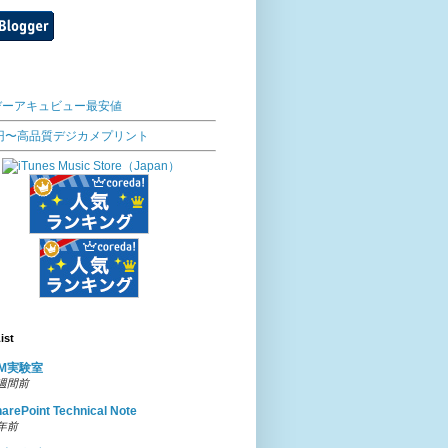
デーアキュビュー最安値
6円〜高品質デジカメプリント
ist
dM実験室
 週間前
arePoint Technical Note
 年前