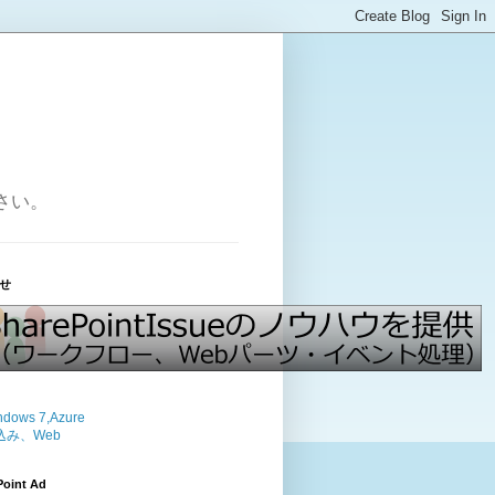
ださい。
せ
Point Ad