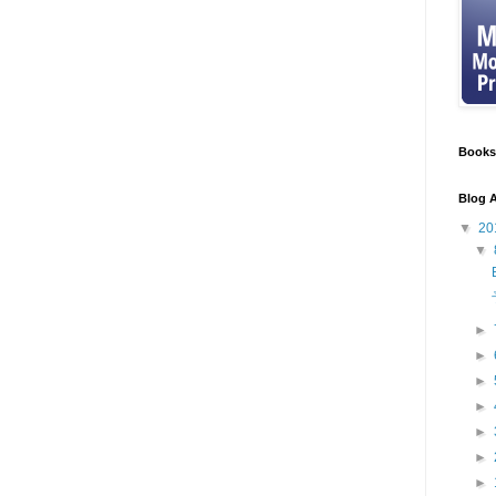
Books
Blog A
▼
20
▼
►
►
►
►
►
►
►